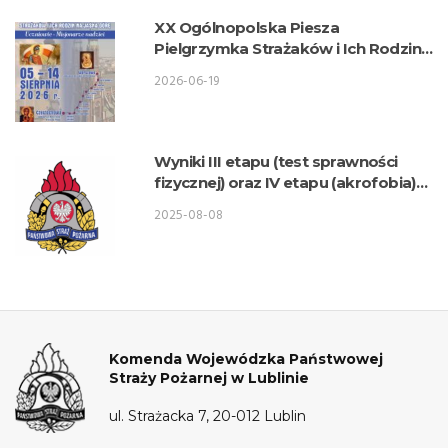
XX Ogólnopolska Piesza
Pielgrzymka Strażaków i Ich Rodzin
na Jasną Górę
2026-06-19
Wyniki III etapu (test sprawności
fizycznej) oraz IV etapu (akrofobia)
postępowania kwalifikacyjnego o
2025-08-08
przyjęcie do służby w KW PSP Lublin
– Wydział Logistyki
Komenda Wojewódzka Państwowej
Straży Pożarnej w Lublinie
ul. Strażacka 7, 20-012 Lublin