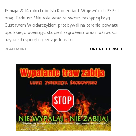
15 maja 2014 roku Lubelski Komendant Wojewódzki PSP st.
bryg. Tadeusz Milewski wraz ze swoim zastępcą bryg.
Gustawem Włodarczykiem przebywali na terenie powiatu
opolskiego oceniając stopień zagrożenia oraz możliwości
użycia sił i sprzętu przez jednostki ...
READ MORE
UNCATEGORISED