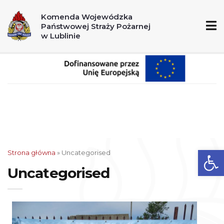
A
A+
A++
Komenda Wojewódzka
Państwowej Straży Pożarnej
998
112
w Lublinie
Ot
Strona główna
» Uncategorised
Uncategorised