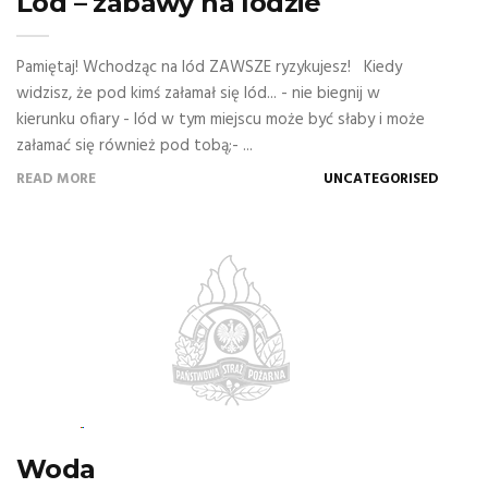
Lód – zabawy na lodzie
Pamiętaj! Wchodząc na lód ZAWSZE ryzykujesz! Kiedy
widzisz, że pod kimś załamał się lód... - nie biegnij w
kierunku ofiary - lód w tym miejscu może być słaby i może
załamać się również pod tobą;- ...
READ MORE
UNCATEGORISED
Woda