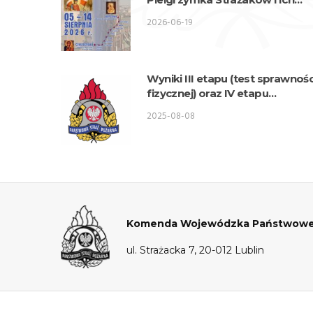
Rodzin na Jasną Górę
2026-06-19
Wyniki III etapu (test sprawnośc
fizycznej) oraz IV etapu
(akrofobia) postępowania
2025-08-08
kwalifikacyjnego o przyjęcie do
służby w KW PSP Lublin –
Wydział Logistyki
Komenda Wojewódzka Państwowej S
ul. Strażacka 7, 20-012 Lublin