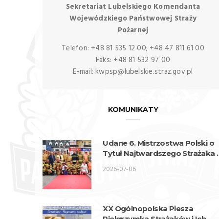
Sekretariat Lubelskiego Komendanta
Wojewódzkiego Państwowej Straży
Pożarnej
Telefon: +48 81 535 12 00; +48 47 811 61 00
Faks: +48 81 532 97 00
E-mail: kwpsp@lubelskie.straz.gov.pl
KOMUNIKATY
Udane 6. Mistrzostwa Polski o
Tytuł Najtwardszego Strażaka
wykonaniu lubelskich strażakó
2026-07-06
XX Ogólnopolska Piesza
Pielgrzymka Strażaków i Ich