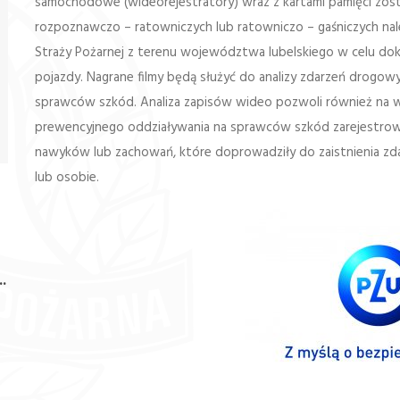
samochodowe (wideorejestratory) wraz z kartami pamięci zo
rozpoznawczo – ratowniczych lub ratowniczo – gaśniczych na
Straży Pożarnej z terenu województwa lubelskiego w celu do
pojazdy. Nagrane filmy będą służyć do analizy zdarzeń drogow
sprawców szkód. Analiza zapisów wideo pozwoli również na w
prewencyjnego oddziaływania na sprawców szkód zarejestrow
nawyków lub zachowań, które doprowadziły do zaistnienia zd
lub osobie.
 w
w