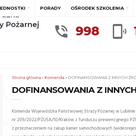
JEDNOSTKI
PORADY
OŚRODEK SZKOLENIA
dzka
y Pożarnej
998
Strona główna
»
Komenda
»
DOFINANSOWANIA Z INNYCH ŹR
DOFINANSOWANIA Z INNYC
Komenda Wojewódzka Państwowej Straży Pożarnej w Lublinie 
nr 209/2022/PZUSA/10/Kraków z funduszu prewencyjnego PZU S
z przeznaczeniem na zakup kamer samochodowych (wideorejest