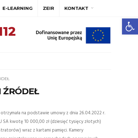
E-LEARNING
ZEIR
KONTAKT
A
A+
A++
Ot
112
ÓDEŁ
H ŹRÓDEŁ
otrzymała na podstawie umowy z dnia 26.04.2022 r.
A kwotę 10 000,00 zł (dziesięć tysięcy złotych)
ratorów) wraz z kartami pamięci. Kamery