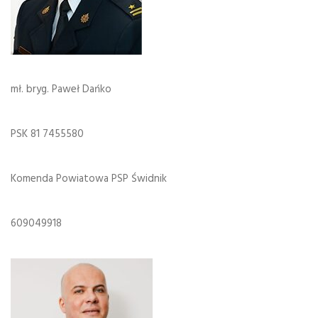
mł. bryg. Paweł Dańko
PSK 81 7455580
Komenda Powiatowa PSP Świdnik
609049918