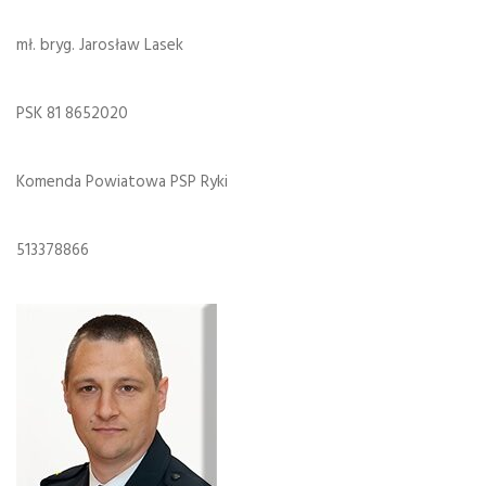
mł. bryg. Jarosław Lasek
PSK 81 8652020
Komenda Powiatowa PSP Ryki
513378866