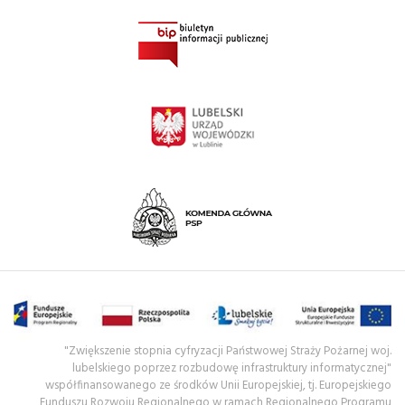
"Zwiększenie stopnia cyfryzacji Państwowej Straży Pożarnej woj.
lubelskiego poprzez rozbudowę infrastruktury informatycznej"
współfinansowanego ze środków Unii Europejskiej, tj. Europejskiego
Funduszu Rozwoju Regionalnego w ramach Regionalnego Programu