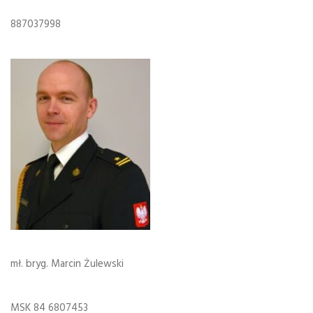
887037998
mł. bryg. Marcin Żulewski
MSK 84 6807453