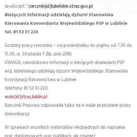
JavaScript.”
rzecznik(at)lubelskie.straz.gov.pl
Bieżących informacji udzielają dyżurni Stanowiska
Kierowania Komendanta Wojewódzkiego PSP w Lublinie
tel. 81 53 51 220
Godziny pracy rzecznika – od poniedziałku do piątku od 7.30 do
15.30, ul. Strażacka 7 (IIp, pok.208)
UWAGA: całodobowo informacji o bieżących działaniach PSP
woj. lubelskiego udzielają dyżurni Wojewódzkiego Stanowiska
Koordynacji Ratownictwa w Lublinie
telefony: 81 53 51 220
wskr(at)straz.lublin.pl
Rzecznik Prasowy odpowiada tylko na e-maile przesyłane przez
dziennikarzy!
W sprawach wszelkich materiałów niezbędnych do napisania
prac dyplomowych oraz publikacji, jak również