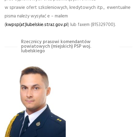
w sprawie ofert szkoleniowych, kredytowych itp., ewentualne
pisma należy wysyłać e – mailem
(
kwpsp(at)lubelskie.straz.gov.pl
) lub faxem (815329700).
Rzecznicy prasowi komendantów
powiatowych (miejskich) PSP woj.
lubelskiego