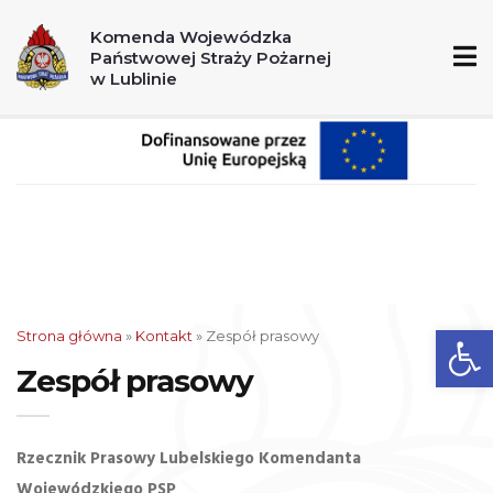
A
A+
A++
Komenda Wojewódzka
Państwowej Straży Pożarnej
998
112
w Lublinie
Ot
Strona główna
»
Kontakt
»
Zespół prasowy
Zespół prasowy
Rzecznik Prasowy Lubelskiego Komendanta
Wojewódzkiego PSP