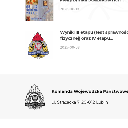
Rodzin na Jasną Górę
2026-06-19
Wyniki III etapu (test sprawnośc
fizycznej) oraz IV etapu
(akrofobia) postępowania
2025-08-08
kwalifikacyjnego o przyjęcie do
służby w KW PSP Lublin –
Wydział Logistyki
Komenda Wojewódzka Państwowej S
ul. Strażacka 7, 20-012 Lublin