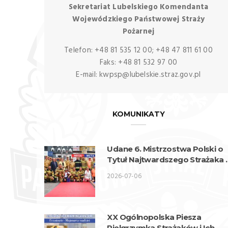
Sekretariat Lubelskiego Komendanta
Wojewódzkiego Państwowej Straży
Pożarnej
Telefon: +48 81 535 12 00; +48 47 811 61 00
Faks: +48 81 532 97 00
E-mail: kwpsp@lubelskie.straz.gov.pl
KOMUNIKATY
Udane 6. Mistrzostwa Polski o
Tytuł Najtwardszego Strażaka
wykonaniu lubelskich strażakó
2026-07-06
XX Ogólnopolska Piesza
Pielgrzymka Strażaków i Ich