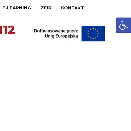
E-LEARNING
ZEIR
KONTAKT
A
A+
A++
Ot
112