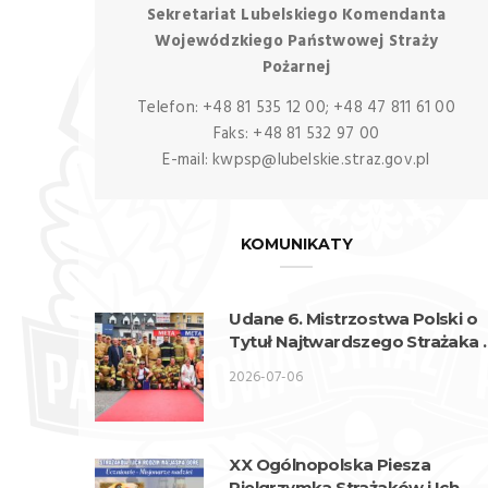
Sekretariat Lubelskiego Komendanta
Wojewódzkiego Państwowej Straży
Pożarnej
Telefon: +48 81 535 12 00; +48 47 811 61 00
Faks: +48 81 532 97 00
E-mail: kwpsp@lubelskie.straz.gov.pl
KOMUNIKATY
Udane 6. Mistrzostwa Polski o
Tytuł Najtwardszego Strażaka
wykonaniu lubelskich strażakó
2026-07-06
XX Ogólnopolska Piesza
Pielgrzymka Strażaków i Ich