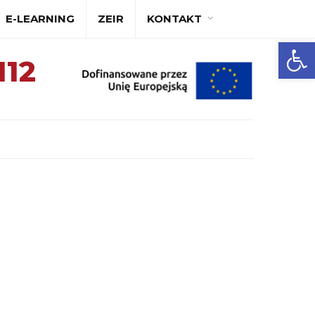
E-LEARNING
ZEIR
KONTAKT
A
A+
A++
Ot
112