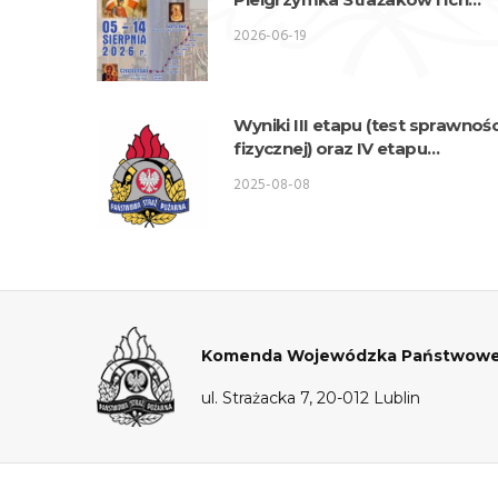
Rodzin na Jasną Górę
2026-06-19
Wyniki III etapu (test sprawnośc
fizycznej) oraz IV etapu
(akrofobia) postępowania
2025-08-08
kwalifikacyjnego o przyjęcie do
służby w KW PSP Lublin –
Wydział Logistyki
Komenda Wojewódzka Państwowej S
ul. Strażacka 7, 20-012 Lublin