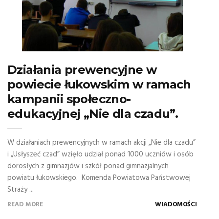
Działania prewencyjne w
powiecie łukowskim w ramach
kampanii społeczno-
edukacyjnej „Nie dla czadu”.
W działaniach prewencyjnych w ramach akcji „Nie dla czadu”
i „Usłyszeć czad” wzięło udział ponad 1000 uczniów i osób
dorosłych z gimnazjów i szkół ponad gimnazjalnych
powiatu łukowskiego. Komenda Powiatowa Państwowej
Straży ...
READ MORE
WIADOMOŚCI