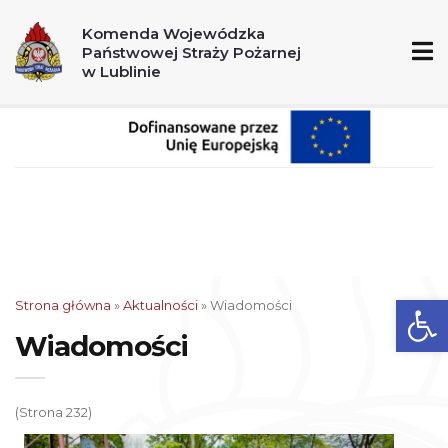
A
A+
A++
Komenda Wojewódzka
Państwowej Straży Pożarnej
998
112
w Lublinie
Ot
Strona główna
»
Aktualności
» Wiadomości
Wiadomości
(Strona 232)