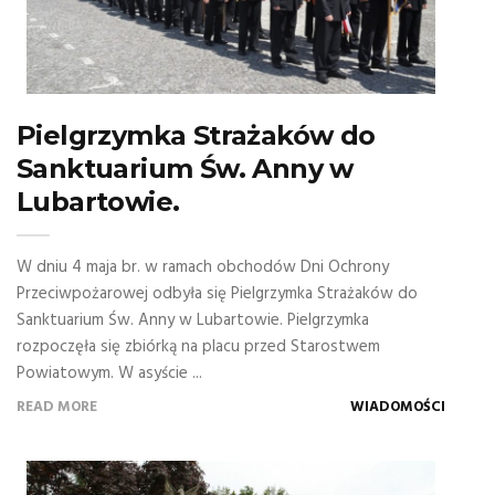
Pielgrzymka Strażaków do
Sanktuarium Św. Anny w
Lubartowie.
W dniu 4 maja br. w ramach obchodów Dni Ochrony
Przeciwpożarowej odbyła się Pielgrzymka Strażaków do
Sanktuarium Św. Anny w Lubartowie. Pielgrzymka
rozpoczęła się zbiórką na placu przed Starostwem
Powiatowym. W asyście ...
READ MORE
WIADOMOŚCI