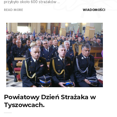
przybyło około 600 strażaków ...
READ MORE
WIADOMOŚCI
Powiatowy Dzień Strażaka w
Tyszowcach.