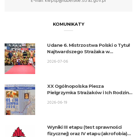
E-mail: kwpsp@lubelskie.straz.gov.pl
KOMUNIKATY
Udane 6. Mistrzostwa Polski o Tytuł
Najtwardszego Strażaka w
wykonaniu lubelskich strażaków
2026-07-06
XX Ogólnopolska Piesza
Pielgrzymka Strażaków i Ich Rodzin
na Jasną Górę
2026-06-19
Wyniki III etapu (test sprawności
fizycznej) oraz IV etapu (akrofobia)