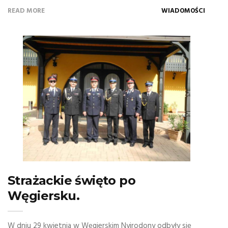
READ MORE
WIADOMOŚCI
Strażackie święto po
Węgiersku.
W dniu 29 kwietnia w Węgierskim Nyirodony odbyły się