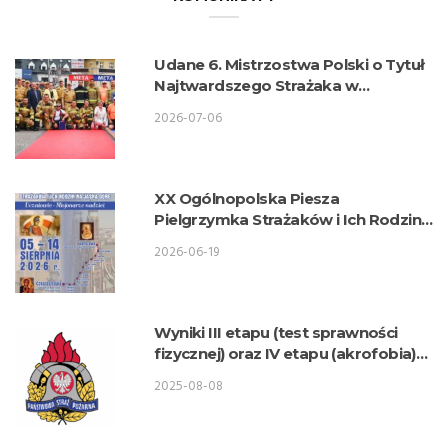
Udane 6. Mistrzostwa Polski o Tytuł
Najtwardszego Strażaka w
wykonaniu lubelskich strażaków
2026-07-06
XX Ogólnopolska Piesza
Pielgrzymka Strażaków i Ich Rodzin
na Jasną Górę
2026-06-19
Wyniki III etapu (test sprawności
fizycznej) oraz IV etapu (akrofobia)
postępowania kwalifikacyjnego o
2025-08-08
przyjęcie do służby w KW PSP Lublin
– Wydział Logistyki