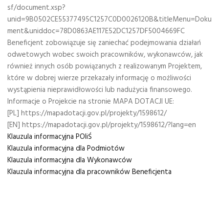
sf/document.xsp?
unid=9B0502CE55377495C1257C0D0026120B&titleMenu=Doku
ment&uniddoc=78D0863AE117E52DC1257DF5004669FC
Beneficjent zobowiązuje się zaniechać podejmowania działań
odwetowych wobec swoich pracowników, wykonawców, jak
również innych osób powiązanych z realizowanym Projektem,
które w dobrej wierze przekazały informację o możliwości
wystąpienia nieprawidłowości lub nadużycia finansowego.
Informacje o Projekcie na stronie MAPA DOTACJI UE:
[PL] https://mapadotacji.gov.pl/projekty/1598612/
[EN] https://mapadotacji.gov.pl/projekty/1598612/?lang=en
Klauzula informacyjna POIiŚ
Klauzula informacyjna dla Podmiotów
Klauzula informacyjna dla Wykonawców
Klauzula informacyjna dla pracowników Beneficjenta