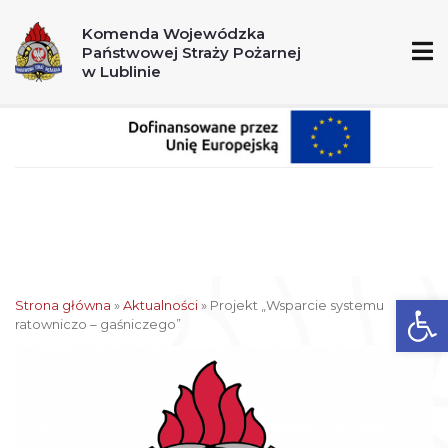
A
A+
A++
Komenda Wojewódzka
Państwowej Straży Pożarnej
998
112
w Lublinie
Ot
Strona główna
»
Aktualności
»
Projekt „Wsparcie systemu
ratowniczo – gaśniczego”