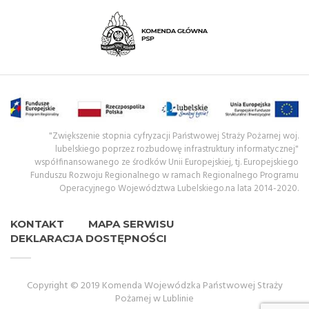
"Zwiększenie stopnia cyfryzacji Państwowej Straży Pożarnej woj.
lubelskiego poprzez rozbudowę infrastruktury informatycznej"
współfinansowanego ze środków Unii Europejskiej, tj. Europejskiego
Funduszu Rozwoju Regionalnego w ramach Regionalnego Programu
Operacyjnego Województwa Lubelskiego.na lata 2014-2020.
KONTAKT
MAPA SERWISU
DEKLARACJA DOSTĘPNOŚCI
Copyright © 2019 Komenda Wojewódzka Państwowej Straży
Pożarnej w Lublinie