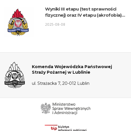
Wyniki III etapu (test sprawności
fizycznej) oraz IV etapu (akrofobia)
postępowania kwalifikacyjnego o
2025-08-08
przyjęcie do służby w KW PSP Lublin
– Wydział Logistyki
Komenda Wojewódzka Państwowej
Straży Pożarnej w Lublinie
ul. Strażacka 7, 20-012 Lublin