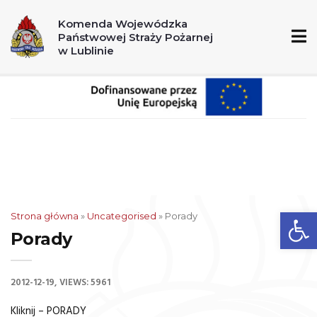
A
A+
A++
Komenda Wojewódzka
Państwowej Straży Pożarnej
998
112
w Lublinie
Ot
Strona główna
»
Uncategorised
»
Porady
Porady
2012-12-19
VIEWS: 5961
Kliknij – PORADY