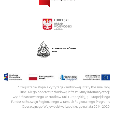
"Zwiększenie stopnia cyfryzacji Państwowej Straży Pożarnej woj.
lubelskiego poprzez rozbudowę infrastruktury informatycznej"
współfinansowanego ze środków Unii Europejskiej, tj. Europejskiego
Funduszu Rozwoju Regionalnego w ramach Regionalnego Programu
Operacyjnego Województwa Lubelskiego.na lata 2014-2020.