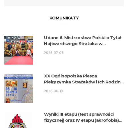
KOMUNIKATY
Udane 6. Mistrzostwa Polski o Tytuł
Najtwardszego Strażaka w
wykonaniu lubelskich strażaków
2026-07-06
XX Ogólnopolska Piesza
Pielgrzymka Strażaków i Ich Rodzin
na Jasną Górę
2026-06-19
Wyniki III etapu (test sprawności
fizycznej) oraz IV etapu (akrofobia)
postępowania kwalifikacyjnego o