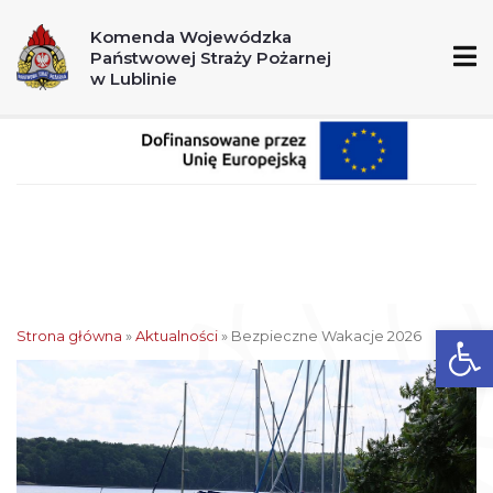
A
A+
A++
Komenda Wojewódzka
Państwowej Straży Pożarnej
998
112
w Lublinie
Ot
Strona główna
»
Aktualności
»
Bezpieczne Wakacje 2026