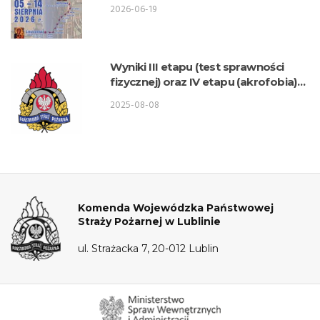
na Jasną Górę
2026-06-19
Wyniki III etapu (test sprawności
fizycznej) oraz IV etapu (akrofobia)
postępowania kwalifikacyjnego o
2025-08-08
przyjęcie do służby w KW PSP Lublin
– Wydział Logistyki
Komenda Wojewódzka Państwowej
Straży Pożarnej w Lublinie
ul. Strażacka 7, 20-012 Lublin