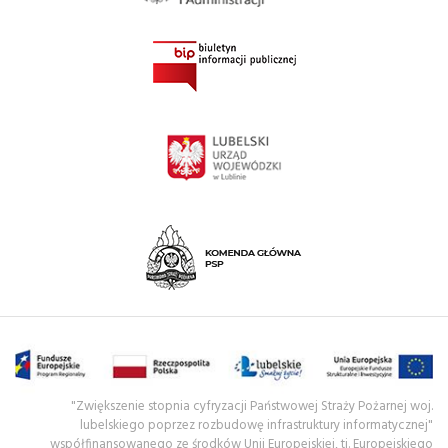
"Zwiększenie stopnia cyfryzacji Państwowej Straży Pożarnej woj.
lubelskiego poprzez rozbudowę infrastruktury informatycznej"
współfinansowanego ze środków Unii Europejskiej, tj. Europejskiego