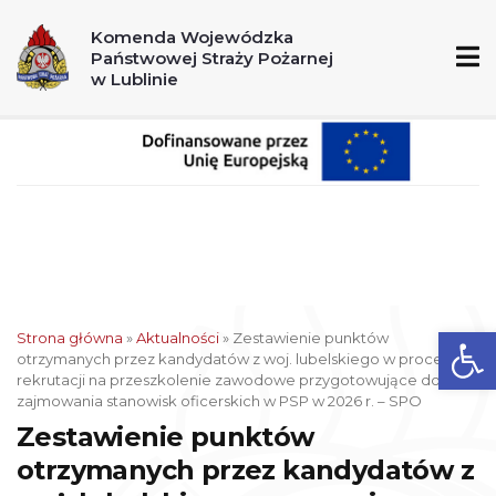
A
A+
A++
Komenda Wojewódzka
Państwowej Straży Pożarnej
998
112
w Lublinie
Ot
Strona główna
»
Aktualności
»
Zestawienie punktów
otrzymanych przez kandydatów z woj. lubelskiego w procesie
rekrutacji na przeszkolenie zawodowe przygotowujące do
zajmowania stanowisk oficerskich w PSP w 2026 r. – SPO
Zestawienie punktów
otrzymanych przez kandydatów z