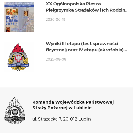
XX Ogólnopolska Piesza
Pielgrzymka Strażaków i Ich Rodzin
na Jasną Górę
2026-06-19
Wyniki III etapu (test sprawności
fizycznej) oraz IV etapu (akrofobia)
postępowania kwalifikacyjnego o
2025-08-08
przyjęcie do służby w KW PSP Lublin
– Wydział Logistyki
Komenda Wojewódzka Państwowej
Straży Pożarnej w Lublinie
ul. Strażacka 7, 20-012 Lublin