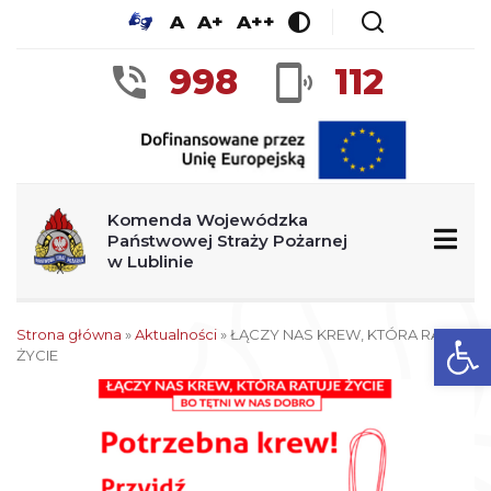
A
A+
A++
998
112
Komenda Wojewódzka
Państwowej Straży Pożarnej
w Lublinie
Ot
Strona główna
»
Aktualności
»
ŁĄCZY NAS KREW, KTÓRA RATUJE
ŻYCIE