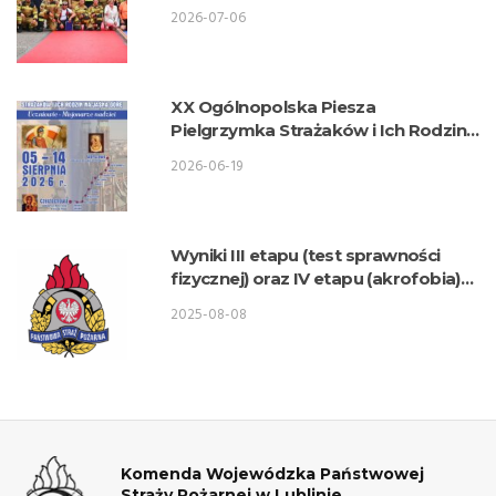
wykonaniu lubelskich strażaków
2026-07-06
XX Ogólnopolska Piesza
Pielgrzymka Strażaków i Ich Rodzin
na Jasną Górę
2026-06-19
Wyniki III etapu (test sprawności
fizycznej) oraz IV etapu (akrofobia)
postępowania kwalifikacyjnego o
2025-08-08
przyjęcie do służby w KW PSP Lublin
– Wydział Logistyki
Komenda Wojewódzka Państwowej
Straży Pożarnej w Lublinie