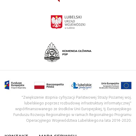
"Zwiększenie stopnia cyfryzacji Państwowej Straży Pożarnej woj.
lubelskiego poprzez rozbudowę infrastruktury informatycznej"
współfinansowanego ze środków Unii Europejskiej, tj. Europejskiego
Funduszu Rozwoju Regionalnego w ramach Regionalnego Programu
Operacyjnego Województwa Lubelskiego.na lata 2014-2020.