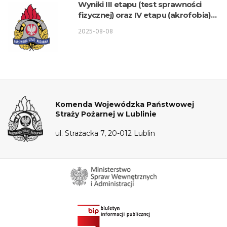
Wyniki III etapu (test sprawności
fizycznej) oraz IV etapu (akrofobia)
postępowania kwalifikacyjnego o
2025-08-08
przyjęcie do służby w KW PSP Lublin
– Wydział Logistyki
Komenda Wojewódzka Państwowej
Straży Pożarnej w Lublinie
ul. Strażacka 7, 20-012 Lublin