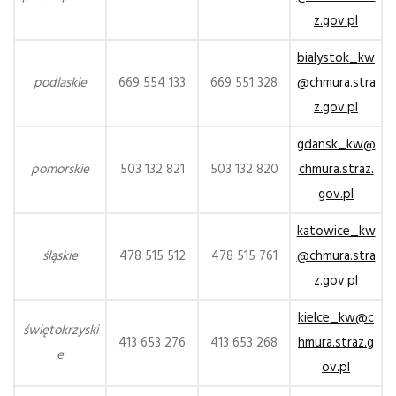
z.gov.pl
bialystok_kw
podlaskie
669 554 133
669 551 328
@chmura.stra
z.gov.pl
gdansk_kw@
pomorskie
503 132 821
503 132 820
chmura.straz.
gov.pl
katowice_kw
śląskie
478 515 512
478 515 761
@chmura.stra
z.gov.pl
kielce_kw@c
świętokrzyski
413 653 276
413 653 268
hmura.straz.g
e
ov.pl