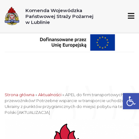
A
A+
A++
Komenda Wojewódzka
Państwowej Straży Pożarnej
998
112
w Lublinie
Ot
Strona główna
»
Aktualności
»
APEL do firm transportowych i
przewoźników! Potrzebne wsparcie w transporcie uchodźców z
Ukrainy z punktów przygranicznych do miejsc pobytu na terenie
Polski [AKTUALIZACJA]