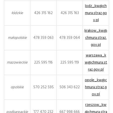
lodz_kw@ch
łódzkie
426 315 162
426 315 163
mura.straz.go
v.pl
krakow_kw@
małopolskie
478 359 063
478 359 064
chmura.straz.
gov.pl
warszawa_k
mazowieckie
225 595 116
225 595 119
w@chmura.st
raz.gov.pl
opole_kw@c
opolskie
570 252 595
506 343 622
hmura.straz.g
ov.pl
rzeszow_kw
podkarpackie
177 470 232
667 998 666
@chmura.stra