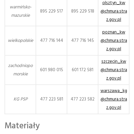
olsztyn_kw
warmińsko-
895 229 517
895 229 518
@chmura.stra
mazurskie
z.gov.pl
poznan_kw
wielkopolskie
477 716 144
477 716 145
@chmura.stra
z.gov.pl
szczecin_kw
zachodniopo
601 980 015
601 172 581
@chmura.stra
morskie
z.gov.pl
warszawa_kg
KG PSP
477 223 581
477 223 582
@chmura.stra
z.gov.pl
Materiały