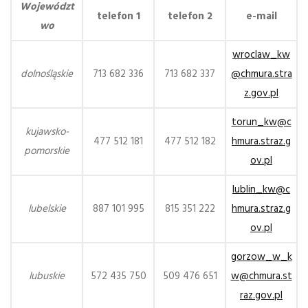
Województ
telefon 1
telefon 2
e-mail
wo
wroclaw_kw
dolnośląskie
713 682 336
713 682 337
@chmura.stra
z.gov.pl
torun_kw@c
kujawsko-
477 512 181
477 512 182
hmura.straz.g
pomorskie
ov.pl
lublin_kw@c
lubelskie
887 101 995
815 351 222
hmura.straz.g
ov.pl
gorzow_w_k
lubuskie
572 435 750
509 476 651
w@chmura.st
raz.gov.pl