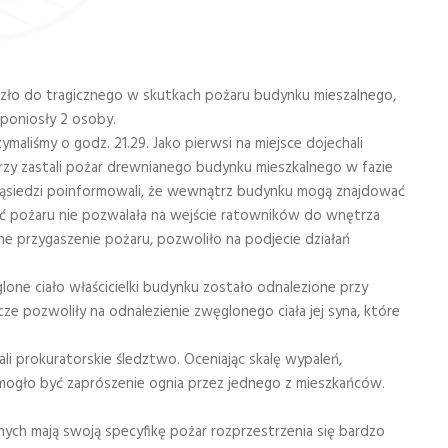
szło do tragicznego w skutkach pożaru budynku mieszalnego,
poniosły 2 osoby.
ymaliśmy o godz. 21.29. Jako pierwsi na miejsce dojechali
órzy zastali pożar drewnianego budynku mieszkalnego w fazie
ąsiedzi poinformowali, że wewnątrz budynku mogą znajdować
ć pożaru nie pozwalała na wejście ratowników do wnętrza
 przygaszenie pożaru, pozwoliło na podjecie działań
ne ciało właścicielki budynku zostało odnalezione przy
ze pozwoliły na odnalezienie zwęglonego ciała jej syna, które
ali prokuratorskie śledztwo. Oceniając skalę wypaleń,
ogło być zaprószenie ognia przez jednego z mieszkańców.
ych mają swoją specyfikę pożar rozprzestrzenia się bardzo