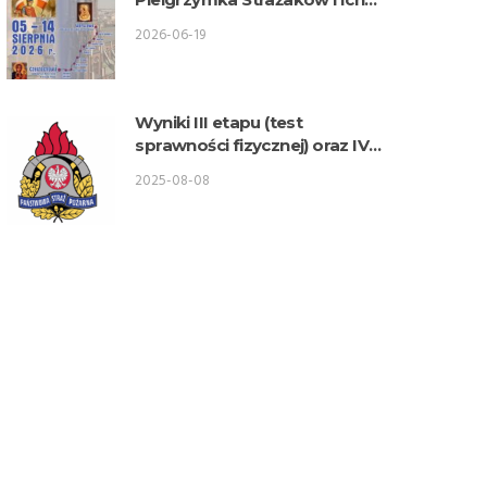
Rodzin na Jasną Górę
2026-06-19
Wyniki III etapu (test
sprawności fizycznej) oraz IV
etapu (akrofobia)
2025-08-08
postępowania
kwalifikacyjnego o przyjęcie do
służby w KW PSP Lublin –
Wydział Logistyki