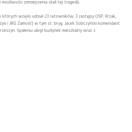
ożliwości zmniejszenia skali tej tragedii.
 których wzięło udział 23 ratowników; 3 zastępy OSP: Krzak,
szyn i JRG Zamość) w tym st. bryg. Jacek Sobczyński komendant
brzeszyn. Spaleniu uległ budynek mieszkalny wraz z