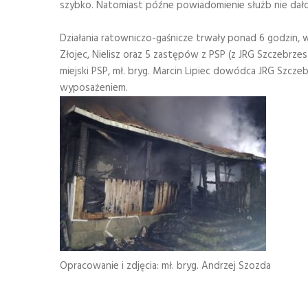
szybko. Natomiast późne powiadomienie służb nie dało m
Działania ratowniczo-gaśnicze trwały ponad 6 godzin, w
Złojec, Nielisz oraz 5 zastępów z PSP (z JRG Szczebrze
miejski PSP, mł. bryg. Marcin Lipiec dowódca JRG Szcze
wyposażeniem.
Opracowanie i zdjęcia: mł. bryg. Andrzej Szozda