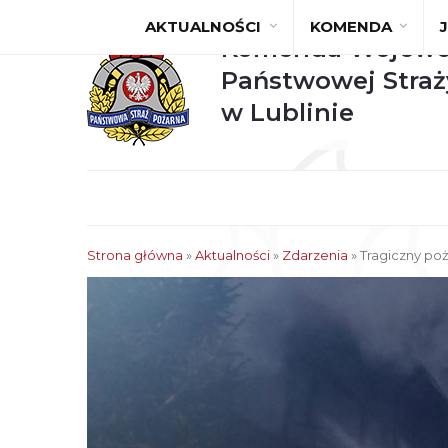
AKTUALNOŚCI
KOMENDA
Komenda Wojewó
Państwowej Straż
w Lublinie
Strona główna
»
Aktualności
»
Zdarzenia
»
Tragiczny poż