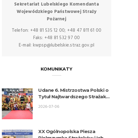
Sekretariat Lubelskiego Komendanta
Wojewódzkiego Państwowej Straży
Pożarnej
Telefon: +48 81 535 12 00; +48 47 811 61 00
Faks: +48 81 532 97 00
E-mail: kwpsp@lubelskie.straz.gov.pl
KOMUNIKATY
Udane 6. Mistrzostwa Polski o
Tytuł Najtwardszego Strażaka
w wykonaniu lubelskich
2026-07-06
strażaków
XX Ogólnopolska Piesza
Pielgrzymka Strażaków i Ich