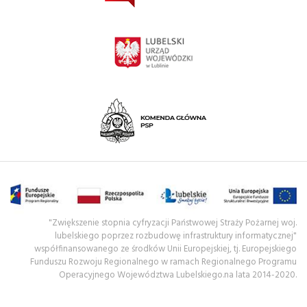
"Zwiększenie stopnia cyfryzacji Państwowej Straży Pożarnej woj.
lubelskiego poprzez rozbudowę infrastruktury informatycznej"
współfinansowanego ze środków Unii Europejskiej, tj. Europejskiego
Funduszu Rozwoju Regionalnego w ramach Regionalnego Programu
Operacyjnego Województwa Lubelskiego.na lata 2014-2020.