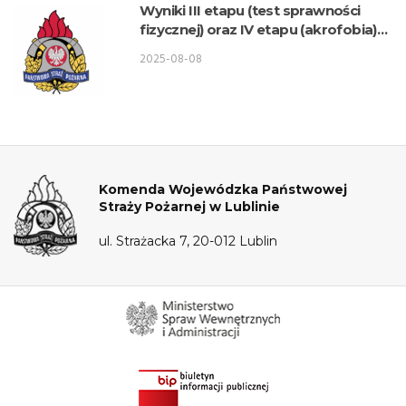
Wyniki III etapu (test sprawności
fizycznej) oraz IV etapu (akrofobia)
postępowania kwalifikacyjnego o
2025-08-08
przyjęcie do służby w KW PSP Lublin
– Wydział Logistyki
Komenda Wojewódzka Państwowej
Straży Pożarnej w Lublinie
ul. Strażacka 7, 20-012 Lublin