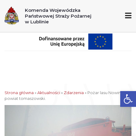
A
A+
A++
Komenda Wojewódzka
Państwowej Straży Pożarnej
998
112
w Lublinie
Ot
Strona główna
»
Aktualności
»
Zdarzenia
»
Pożar lasu Nowiny –
powiat tomaszowski.