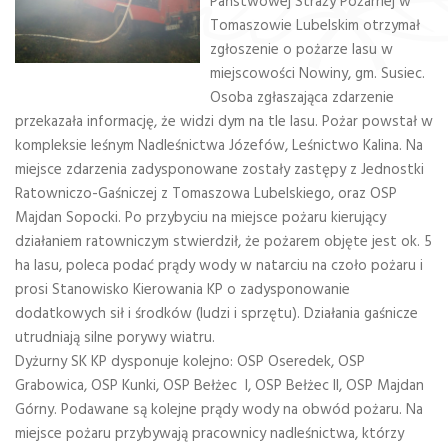
Państwowej Straży Pożarnej w
Tomaszowie Lubelskim otrzymał
zgłoszenie o pożarze lasu w
miejscowości Nowiny, gm. Susiec.
Osoba zgłaszająca zdarzenie
przekazała informację, że widzi dym na tle lasu. Pożar powstał w
kompleksie leśnym Nadleśnictwa Józefów, Leśnictwo Kalina. Na
miejsce zdarzenia zadysponowane zostały zastępy z Jednostki
Ratowniczo-Gaśniczej z Tomaszowa Lubelskiego, oraz OSP
Majdan Sopocki. Po przybyciu na miejsce pożaru kierujący
działaniem ratowniczym stwierdził, że pożarem objęte jest ok. 5
ha lasu, poleca podać prądy wody w natarciu na czoło pożaru i
prosi Stanowisko Kierowania KP o zadysponowanie
dodatkowych sił i środków (ludzi i sprzętu). Działania gaśnicze
utrudniają silne porywy wiatru.
Dyżurny SK KP dysponuje kolejno: OSP Oseredek, OSP
Grabowica, OSP Kunki, OSP Bełżec I, OSP Bełżec II, OSP Majdan
Górny. Podawane są kolejne prądy wody na obwód pożaru. Na
miejsce pożaru przybywają pracownicy nadleśnictwa, którzy