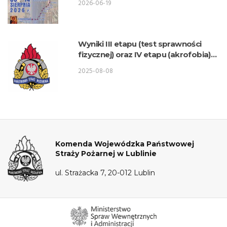
2026-06-19
Wyniki III etapu (test sprawności
fizycznej) oraz IV etapu (akrofobia)
postępowania kwalifikacyjnego o
2025-08-08
przyjęcie do służby w KW PSP Lublin
– Wydział Logistyki
Komenda Wojewódzka Państwowej
Straży Pożarnej w Lublinie
ul. Strażacka 7, 20-012 Lublin