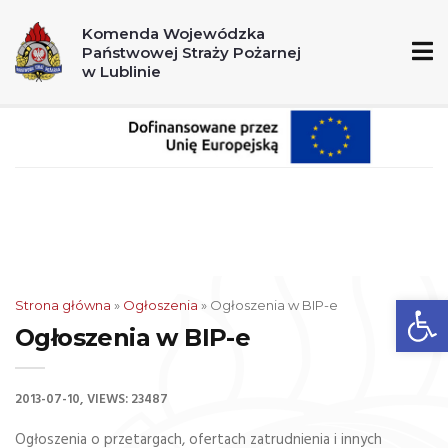
A
A+
A++
Komenda Wojewódzka
Państwowej Straży Pożarnej
998
112
w Lublinie
Ot
Strona główna
»
Ogłoszenia
»
Ogłoszenia w BIP-e
Ogłoszenia w BIP-e
2013-07-10
VIEWS: 23487
Ogłoszenia o przetargach, ofertach zatrudnienia i innych