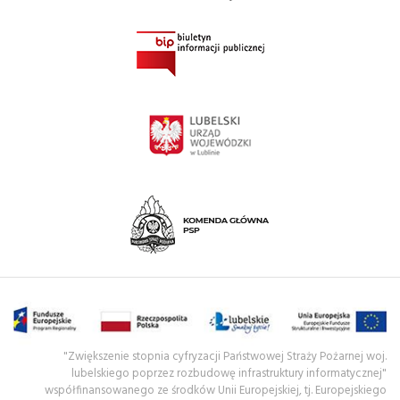
"Zwiększenie stopnia cyfryzacji Państwowej Straży Pożarnej woj.
lubelskiego poprzez rozbudowę infrastruktury informatycznej"
współfinansowanego ze środków Unii Europejskiej, tj. Europejskiego